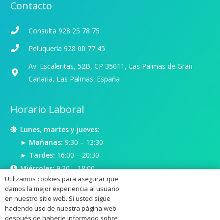
Contacto
Consulta 928 25 78 75
Peluquería 928 00 77 45
Av. Escaleritas, 52B, CP 35011, Las Palmas de Gran
Canaria, Las Palmas. España
Horario Laboral
Lunes, martes y jueves:
► Mañanas:
9:30 – 13:30
► Tardes:
16:00 – 20:30
Miércoles:
9:30 – 18:00
Utilizamos cookies para asegurar que
Viernes:
9:30 – 18:00
damos la mejor experiencia al usuario
en nuestro sitio web. Si usted sigue
haciendo uso de nuestra página web
después de haberle informado sobre